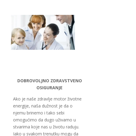
DOBROVOLJNO ZDRAVSTVENO
OSIGURANJE
Ako je naše zdravlje motor životne
energije, naša dužnost je da o
njemu brinemo i tako sebi
omogućimo da dugo uživamo u
stvarima koje nas u životu raduju.
Iako u svakom trenutku mogu da