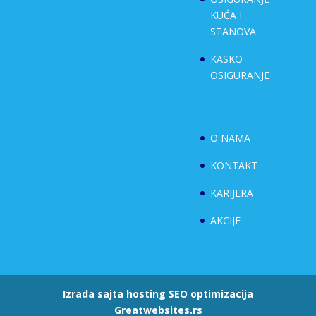
KUĆA I
STANOVA
KASKO
OSIGURANJE
O NAMA
KONTAKT
KARIJERA
AKCIJE
Izrada sajta
hosting
SEO optimizacija
Greatwebsites.rs