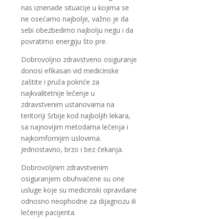
nas iznenade situacije u kojima se
ne osećamo najbolje, važno je da
sebi obezbedimo najbolju negu i da
povratimo energiju što pre.
Dobrovoljno zdravstveno osiguranje
donosi efikasan vid medicinske
zaštite i pruža pokriće za
najkvalitetnije lečenje u
zdravstvenim ustanovama na
teritoriji Srbije kod najboljih lekara,
sa najnovijim metodama lečenja i
najkomfornijim uslovima.
Jednostavno, brzo i bez čekanja.
Dobrovoljnim zdravstvenim
osiguranjem obuhvaćene su one
usluge koje su medicinski opravdane
odnosno neophodne za dijagnozu ili
lečenje pacijenta.